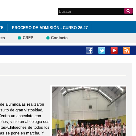
Search this site
Formulario de
búsqueda
TE
PROCESO DE ADMISIÓN - CURSO 26-27
tes
CRFP
Contacto
 de alumnos/as realizaron
sultó de gran vistosidad,
 Centro un chocolate con
ños, vinieron al colegio sus
itas-Chiloeches de todos los
chas se pone en marcha. Y