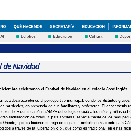
Pasar al
contenido
principal
TRO
QUÉ HACEMOS
SECRETARÍA
EDUCACIÓN
INFÓRMA
LM
Delphos
Educación
Cultura
Depor
l de Navidad
 diciembre celebramos el Festival de Navidad en el colegio José Inglés.
rnada desplazándonos al polideportivo municipal, donde los distintos grupos
es musicales, en presencia de sus familiares y profesores. El espectáculo re
 colorido. A continuación la AMPA del colegio ofreció a los niños y niñas del
 gran satisfacción de todos. Y para sorpresa, especialmente de los más peque
 Oriente, que les hicieron entrega de regalos. También se hizo entrega a Cár
ogidos a través de la “Operación kilo”, que como es tradicional, en estas fe