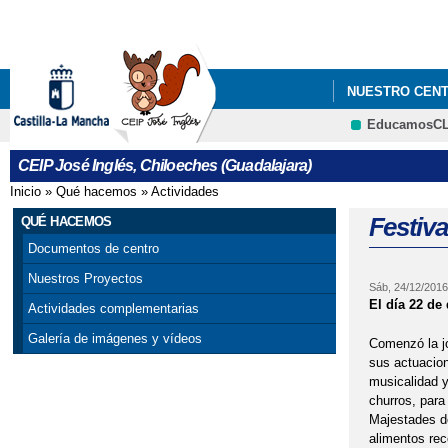
NUESTRO CEN
EducamosC
CEIP José Inglés, Chiloeches (Guadalajara)
Inicio
»
Qué hacemos
»
Actividades
Se encuentra usted aquí
Festiva
QUÉ HACEMOS
Documentos de centro
Nuestros Proyectos
Sáb, 24/12/2016
El día 22 de
Actividades complementarias
Galería de imágenes y vídeos
Comenzó la jo
sus actuacion
musicalidad y
churros, para
Majestades de
alimentos rec