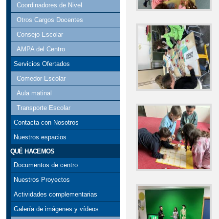
Coordinadores de Nivel
Otros Cargos Docentes
Consejo Escolar
AMPA del Centro
Servicios Ofertados
Comedor Escolar
Aula matinal
Transporte Escolar
Contacta con Nosotros
Nuestros espacios
QUÉ HACEMOS
Documentos de centro
Nuestros Proyectos
Actividades complementarias
Galería de imágenes y vídeos