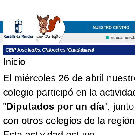
Pa
co
pri
NUESTRO CENTRO
EducamosC
PROCESO DE ADMISIÓ
CRFP
CEIP José Inglés, Chiloeches (Guadalajara)
Se encuentra usted aquí
Inicio
El miércoles 26 de abril nuestr
colegio participó en la activida
"
Diputados por un día
", junto
con otros colegios de la región
Esta actividad estuvo