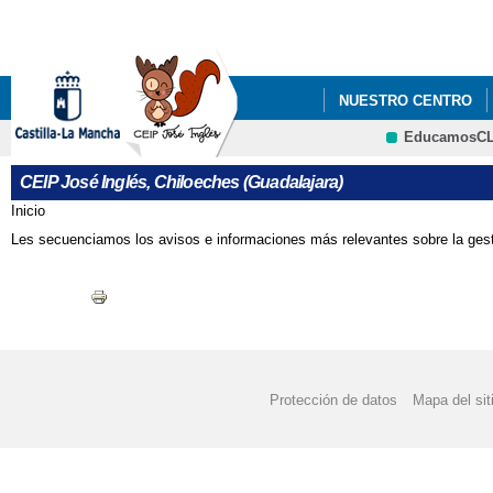
Pa
co
pri
NUESTRO CENTRO
EducamosC
PROCESO DE ADMISIÓ
CRFP
CEIP José Inglés, Chiloeches (Guadalajara)
Inicio
Se encuentra usted aquí
Les secuenciamos los avisos e informaciones más relevantes sobre la gesti
Protección de datos
Mapa del sit