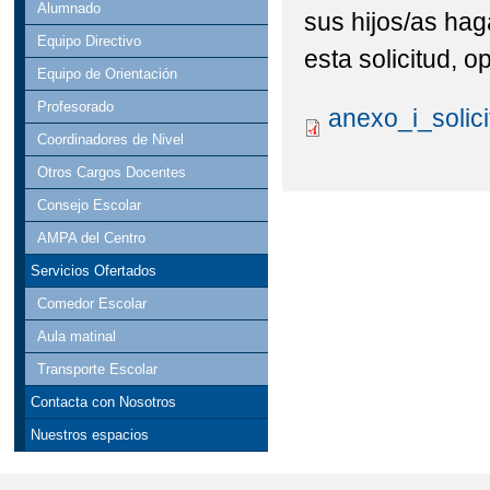
Alumnado
sus hijos/as ha
Equipo Directivo
esta solicitud, 
Equipo de Orientación
Profesorado
anexo_i_solic
Coordinadores de Nivel
Otros Cargos Docentes
Consejo Escolar
AMPA del Centro
Servicios Ofertados
Comedor Escolar
Aula matinal
Transporte Escolar
Contacta con Nosotros
Nuestros espacios