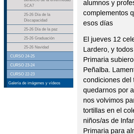
alumnos y profes
SCA7
complementos q
25-26 Día de la
Discapacidad
esos días
25-26 Día de la paz
El jueves 12 ce
25-26 Graduación
25-26 Navidad
Lardero, y todos
CURSO 24-25
Primaria subiero
CURSO 23-24
Peñalba. Lament
CURSO 22-23
condiciones del
Galería de imágenes y vídeos
quedarnos por al
nos volvimos p
tortillas en el co
niños/as de Infan
Primaria para al