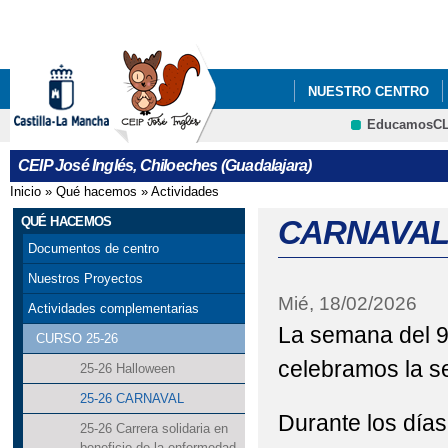
Pa
co
pri
NUESTRO CENTRO
EducamosC
PROCESO DE ADMISIÓ
CRFP
CEIP José Inglés, Chiloeches (Guadalajara)
Inicio
»
Qué hacemos
»
Actividades
Se encuentra usted aquí
QUÉ HACEMOS
CARNAVAL 
Documentos de centro
Nuestros Proyectos
Mié, 18/02/2026
Actividades complementarias
La semana del 9 
CURSO 25-26
celebramos la s
25-26 Halloween
25-26 CARNAVAL
Durante los día
25-26 Carrera solidaria en
beneficio de la enfermedad