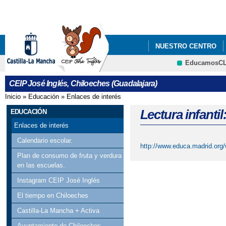
Pa
co
pri
NUESTRO CENTRO
EducamosC
PROCESO DE ADMISIÓ
CRFP
CEIP José Inglés, Chiloeches (Guadalajara)
Inicio
»
Educación
»
Enlaces de interés
Se encuentra usted aquí
Lectura infantil
EDUCACIÓN
Enlaces de interés
Calendario escolar.
http://www.educa.madrid.org
Plan de consumo de fruta y verdura
en las escuelas.
Instagram CEIP José Inglés
El tiempo en Chiloeches
Castilla-La Mancha + Activa
Ayuntamiento de Chiloeches