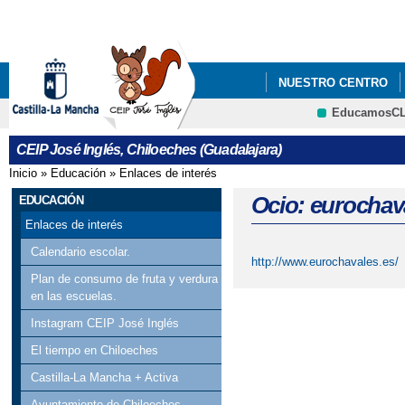
Pa
co
pri
NUESTRO CENTRO
EducamosC
PROCESO DE ADMISIÓ
CRFP
CEIP José Inglés, Chiloeches (Guadalajara)
Inicio
»
Educación
»
Enlaces de interés
Se encuentra usted aquí
Ocio: eurochav
EDUCACIÓN
Enlaces de interés
Calendario escolar.
http://www.eurochavales.es/
Plan de consumo de fruta y verdura
en las escuelas.
Instagram CEIP José Inglés
El tiempo en Chiloeches
Castilla-La Mancha + Activa
Ayuntamiento de Chiloeches