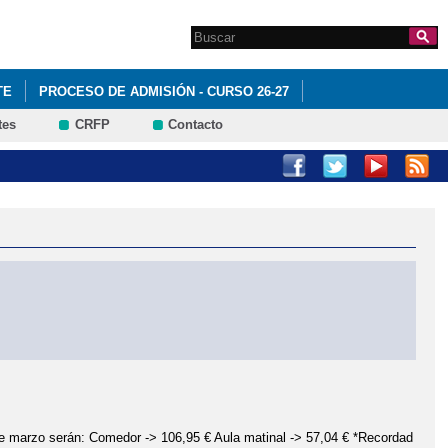
Search this site
Formulario de
búsqueda
TE
PROCESO DE ADMISIÓN - CURSO 26-27
tes
CRFP
Contacto
e marzo serán: Comedor -> 106,95 € Aula matinal -> 57,04 € *Recordad