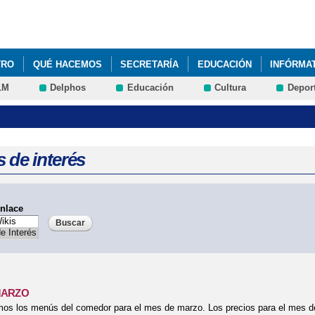
Pasar al
contenido
principal
TRO
QUÉ HACEMOS
SECRETARÍA
EDUCACIÓN
INFÓRMA
LM
Delphos
Educación
Cultura
Depor
 de interés
nlace
MARZO
mos los menús del comedor para el mes de marzo. Los precios para el mes d