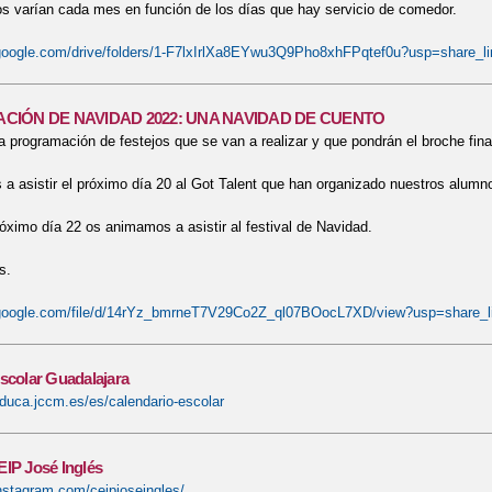
os varían cada mes en función de los días que hay servicio de comedor.
e.google.com/drive/folders/1-F7lxIrlXa8EYwu3Q9Pho8xhFPqtef0u?usp=share_li
IÓN DE NAVIDAD 2022: UNA NAVIDAD DE CUENTO
 programación de festejos que se van a realizar y que pondrán el broche final
 asistir el próximo día 20 al Got Talent que han organizado nuestros alumnos
óximo día 22 os animamos a asistir al festival de Navidad.
as.
e.google.com/file/d/14rYz_bmrneT7V29Co2Z_ql07BOocL7XD/view?usp=share_l
scolar Guadalajara
duca.jccm.es/es/calendario-escolar
EIP José Inglés
nstagram.com/ceipjoseingles/