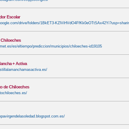
or Escolar
e.google.com/drive/folders/1BkET3-KZlViHVdO4FfKk0eOTtSAx42Yi?usp=shari
 Chiloeches
met.es/es/eltiempo/prediccion/municipios/chiloeches-id19105
Mancha + Activa
stillalamanchamasactiva.es/
o de Chiloeches
tochiloeches.es/
mpavirgendelasoledad.blogspot.com.es/