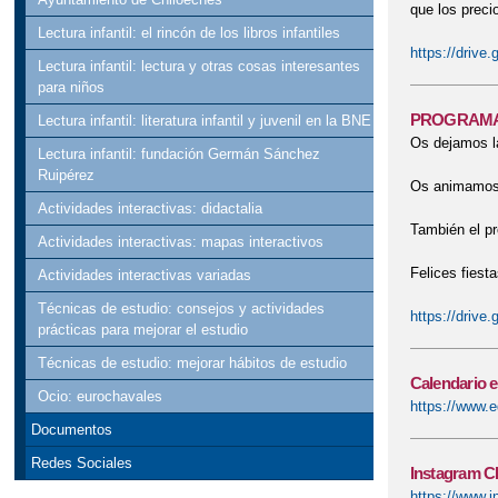
que los preci
Lectura infantil: el rincón de los libros infantiles
https://driv
Lectura infantil: lectura y otras cosas interesantes
para niños
PROGRAMAC
Lectura infantil: literatura infantil y juvenil en la BNE
Os dejamos la
Lectura infantil: fundación Germán Sánchez
Ruipérez
Os animamos a
Actividades interactivas: didactalia
También el pr
Actividades interactivas: mapas interactivos
Felices fiest
Actividades interactivas variadas
Técnicas de estudio: consejos y actividades
https://driv
prácticas para mejorar el estudio
Técnicas de estudio: mejorar hábitos de estudio
Calendario e
Ocio: eurochavales
https://www.e
Documentos
Redes Sociales
Instagram C
https://www.i