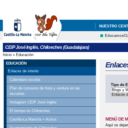
NUESTRO CEN
EducamosC
CEIP José Inglés, Chiloeches (Guadalajara)
Inicio
»
Educación
Se encuentra usted aquí
Enlaces
EDUCACIÓN
Enlaces de interés
Calendario escolar.
Tipo de E
Plan de consumo de fruta y verdura en las
escuelas.
Instagram CEIP José Inglés
El tiempo en Chiloeches
MENÚ DE 
Castilla-La Mancha + Activa
Aquí os deja
Ayuntamiento de Chiloeches