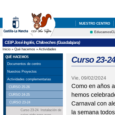
Pa
co
pri
NUESTRO CENTRO
EducamosC
PROCESO DE ADMISIÓ
CRFP
CEIP José Inglés, Chiloeches (Guadalajara)
Inicio
»
Qué hacemos
»
Actividades
Se encuentra usted aquí
QUÉ HACEMOS
Curso 23-24
Documentos de centro
Nuestros Proyectos
Vie, 09/02/2024
Actividades complementarias
Como en años ant
CURSO 25-26
hemos celebrado
CURSO 24-25
Carnaval con ale
CURSO 23-24
Curso 23-24. Instalación de
la semana todos
cajas-nido para aves