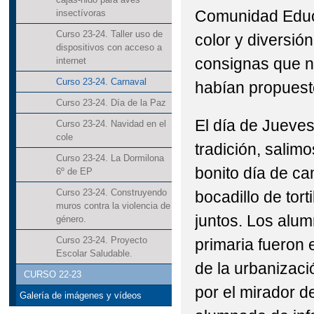
Comunidad Educ
insectívoras
Curso 23-24. Taller uso de
color y diversió
dispositivos con acceso a
consignas que n
internet
Curso 23-24. Carnaval
habían propuest
Curso 23-24. Día de la Paz
El día de Jueve
Curso 23-24. Navidad en el
cole
tradición, salimo
Curso 23-24. La Dormilona
bonito día de c
6º de EP
Curso 23-24. Construyendo
bocadillo de tort
muros contra la violencia de
juntos. Los alu
género.
Curso 23-24. Proyecto
primaria fueron 
Escolar Saludable.
de la urbanizac
CURSO 22-23
por el mirador d
Galería de imágenes y vídeos