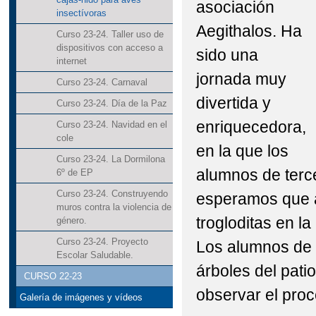
asociación
insectívoras
Aegithalos. Ha
Curso 23-24. Taller uso de
dispositivos con acceso a
sido una
internet
jornada muy
Curso 23-24. Carnaval
divertida y
Curso 23-24. Día de la Paz
enriquecedora,
Curso 23-24. Navidad en el
cole
en la que los
Curso 23-24. La Dormilona
alumnos de terce
6º de EP
Curso 23-24. Construyendo
esperamos que a
muros contra la violencia de
trogloditas en l
género.
Curso 23-24. Proyecto
Los alumnos de 
Escolar Saludable.
árboles del pat
CURSO 22-23
observar el proc
Galería de imágenes y vídeos