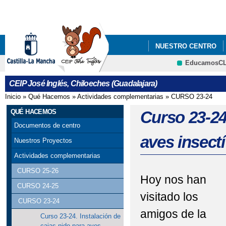
Pa
co
pri
NUESTRO CENTRO
EducamosC
PROCESO DE ADMISIÓ
CRFP
CEIP José Inglés, Chiloeches (Guadalajara)
Inicio
»
Qué Hacemos
»
Actividades complementarias
»
CURSO 23-24
Se encuentra usted aquí
QUÉ HACEMOS
Curso 23-24
Documentos de centro
aves insect
Nuestros Proyectos
Actividades complementarias
CURSO 25-26
Hoy nos han
CURSO 24-25
visitado los
CURSO 23-24
amigos de la
Curso 23-24. Instalación de
cajas-nido para aves