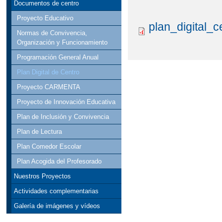
Documentos de centro
Proyecto Educativo
plan_digital_c
Normas de Convivencia,
Organización y Funcionamiento
Programación General Anual
Plan Digital de Centro
Proyecto CARMENTA
Proyecto de Innovación Educativa
Plan de Inclusión y Convivencia
Plan de Lectura
Plan Comedor Escolar
Plan Acogida del Profesorado
Nuestros Proyectos
Actividades complementarias
Galería de imágenes y vídeos