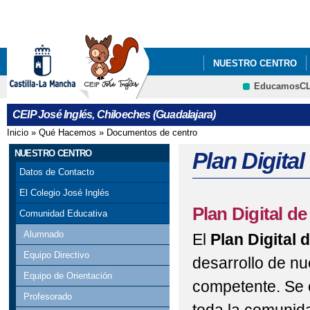
Pa
co
pri
NUESTRO CENTRO
EducamosC
PROCESO DE ADMISIÓ
CRFP
CEIP José Inglés, Chiloeches (Guadalajara)
Inicio
»
Qué Hacemos
»
Documentos de centro
Se encuentra usted aquí
NUESTRO CENTRO
Plan Digital
Datos de Contacto
El Colegio José Inglés
Plan Digital d
Comunidad Educativa
Alumnado
El
Plan Digital 
Equipo Directivo
desarrollo de nu
Equipo de Orientación
competente. Se 
Profesorado