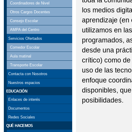
toda la comunid
Coordinadores de Nivel
los medios digit
Otros Cargos Docentes
aprendizaje (en
Consejo Escolar
utilizamos en la
AMPA del Centro
programados, así
Servicios Ofertados
Comedor Escolar
desde una prácti
Aula matinal
crítico) como de
Transporte Escolar
uso de las tecn
Contacta con Nosotros
enfoque coordin
Nuestros espacios
disponibles, qu
EDUCACIÓN
posibilidades.
Enlaces de interés
Documentos
Redes Sociales
QUÉ HACEMOS